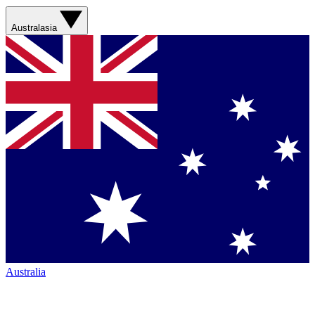
Australasia
Australia