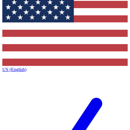
US (English)