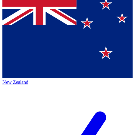
New Zealand