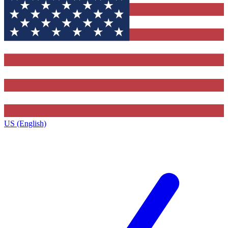
US (English)