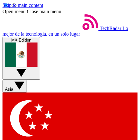
Skip to main content
Open menu
Close main menu
TechRadar
Lo
mejor de la tecnología, en un solo lugar
MX Edition
Asia