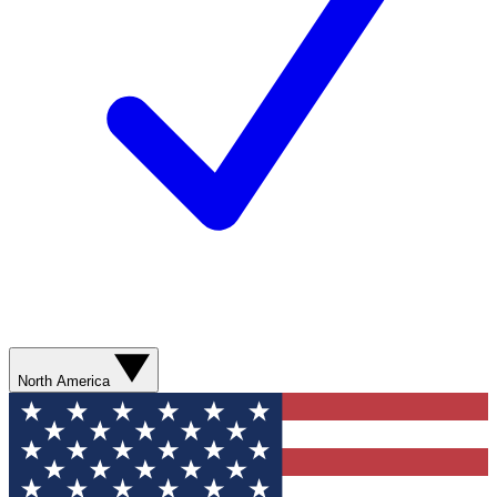
North America