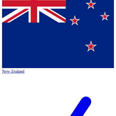
New Zealand