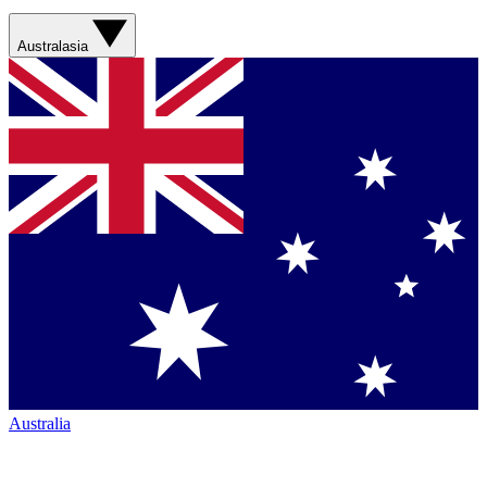
Australasia
Australia