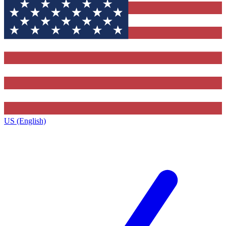
US (English)