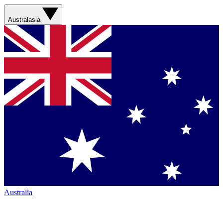
Australasia
Australia