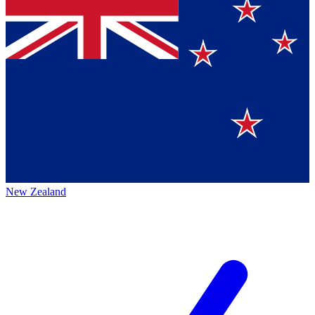
New Zealand