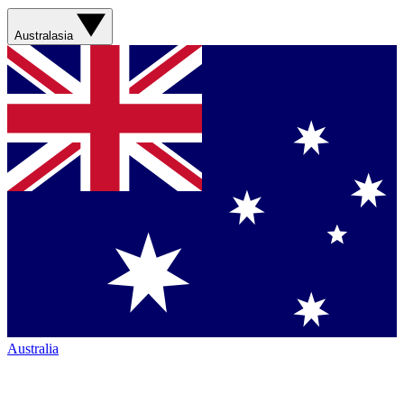
Australasia
Australia