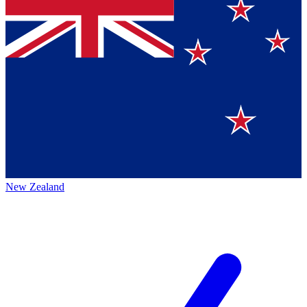
New Zealand