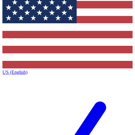
US (English)