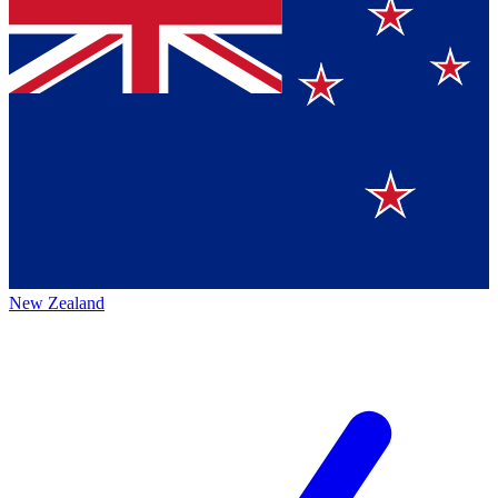
New Zealand