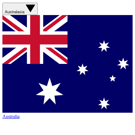
Australasia
Australia