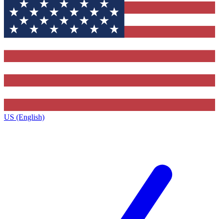
US (English)