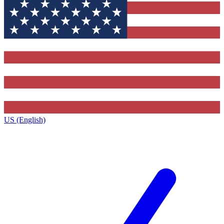
US (English)