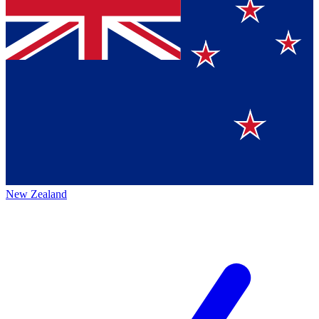
New Zealand