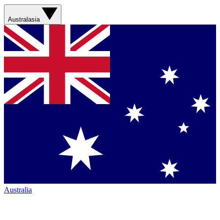
Australasia
Australia