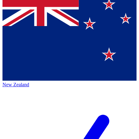
New Zealand