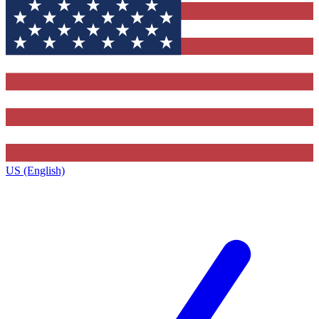
US (English)