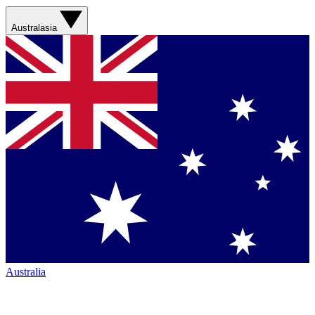
Australasia
Australia