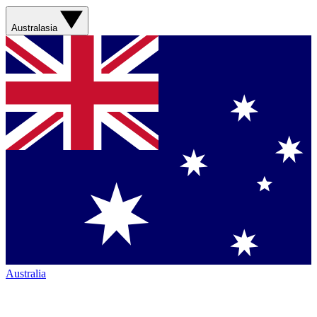
Australasia
Australia