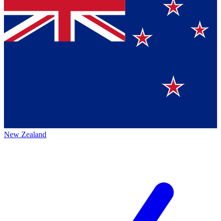
New Zealand