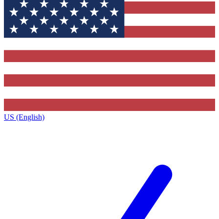
US (English)