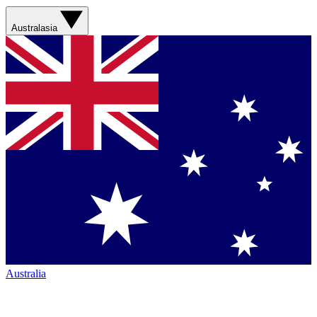
Australasia
Australia