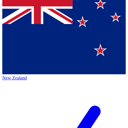
New Zealand