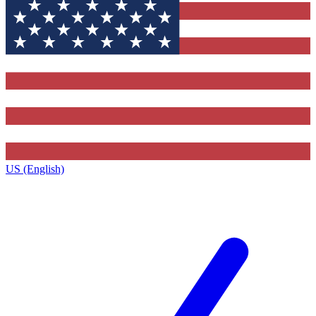
US (English)