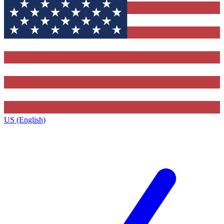
US (English)