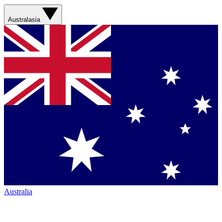
Australasia
Australia