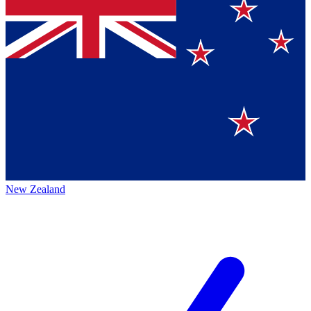
New Zealand