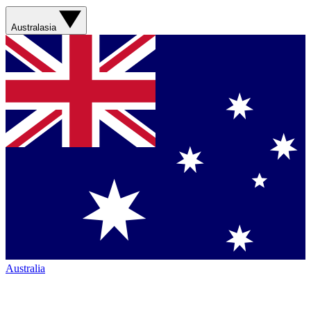
Australasia
Australia