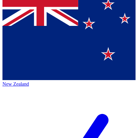
New Zealand