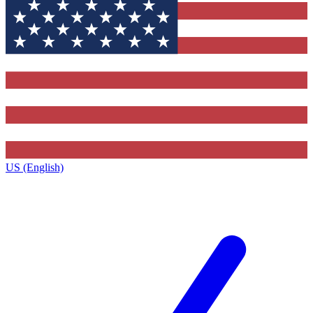
US (English)