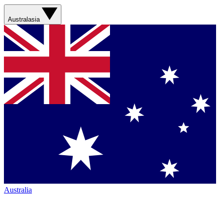
Australasia
Australia