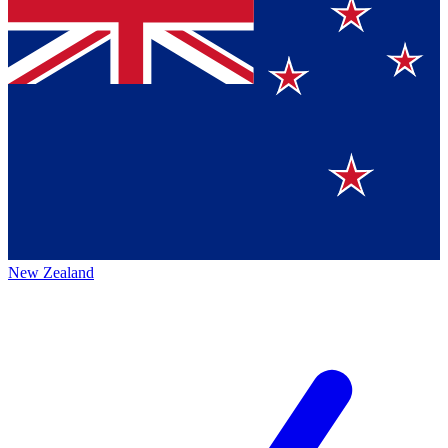
New Zealand