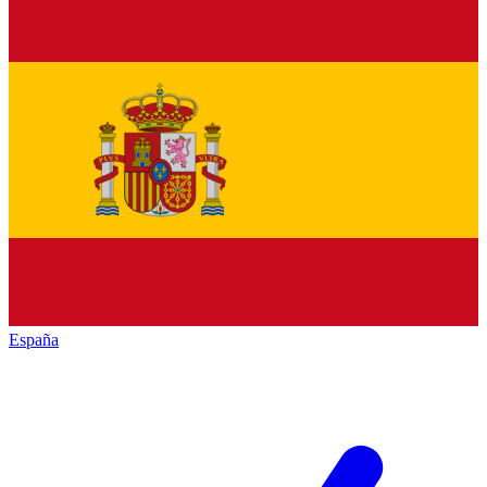
España