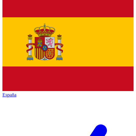
España