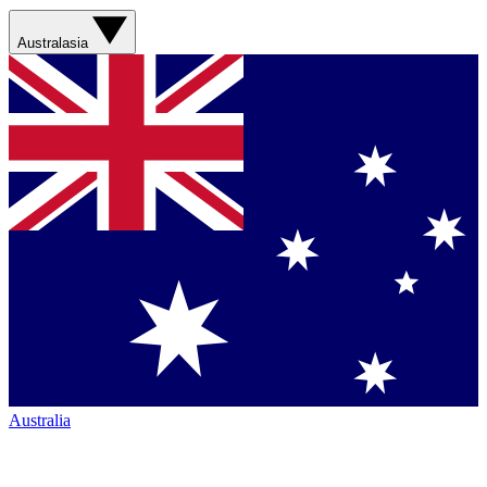
Australasia
Australia