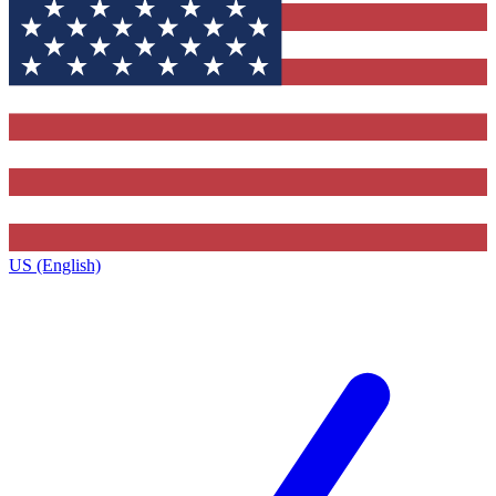
US (English)