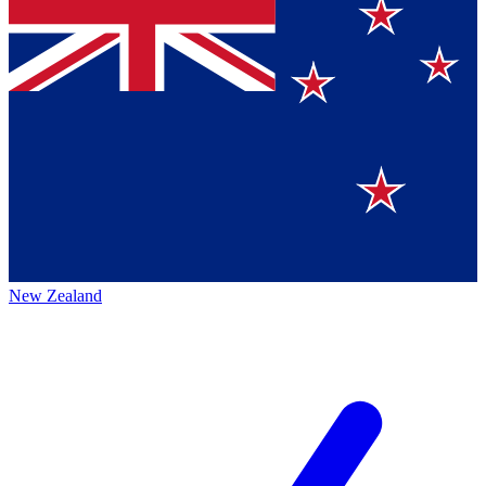
New Zealand