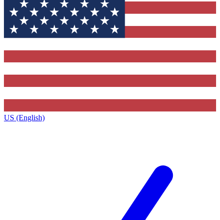
US (English)