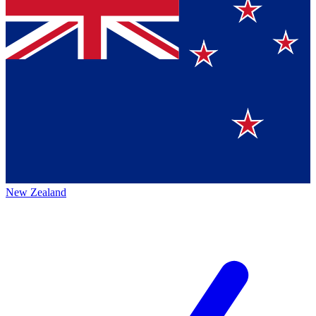
New Zealand