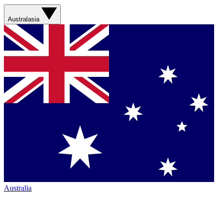
Australasia
Australia