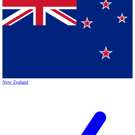
New Zealand