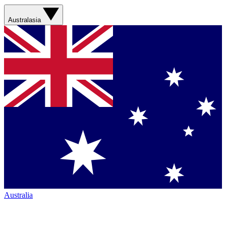
Australasia
Australia