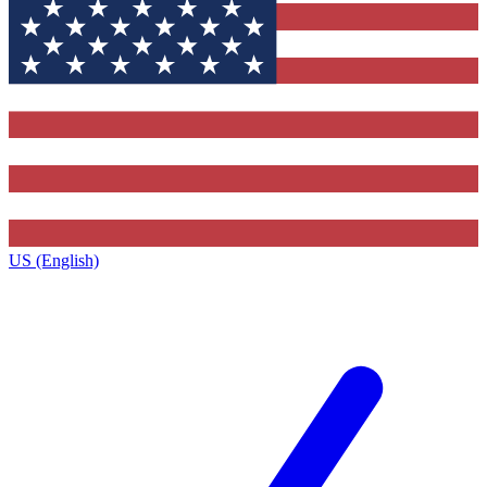
US (English)