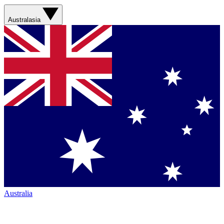
Australasia
Australia