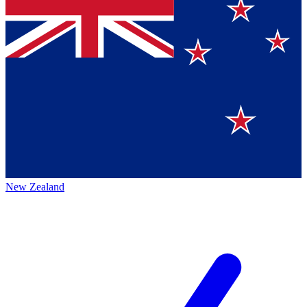
New Zealand