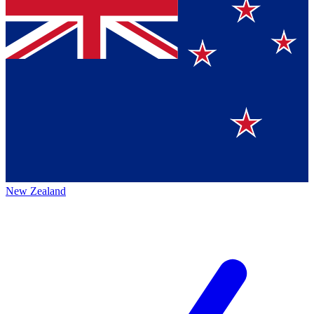
New Zealand