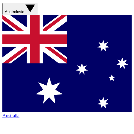
Australasia
Australia