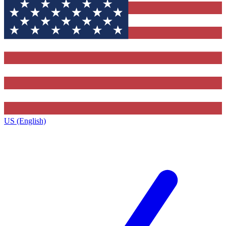
US (English)