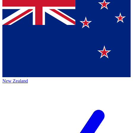
New Zealand