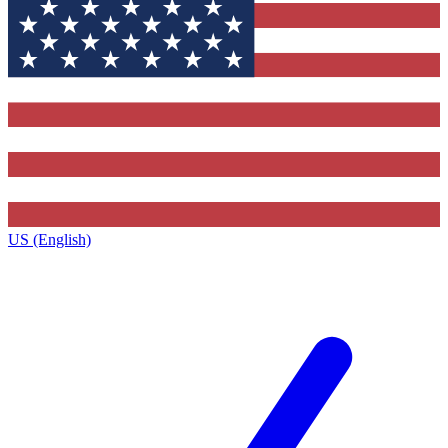
US (English)