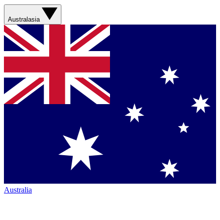
Australasia
Australia