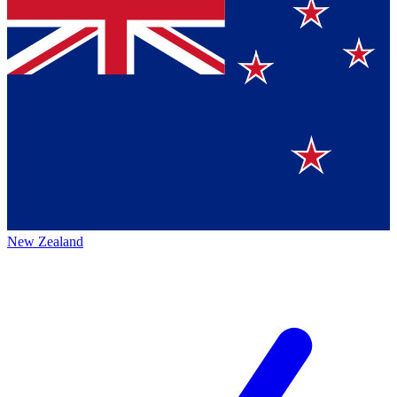
New Zealand