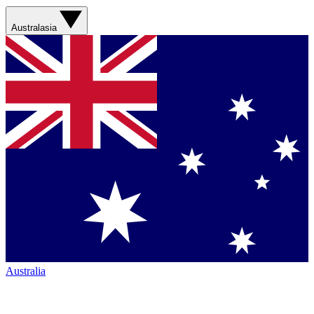
Australasia
Australia