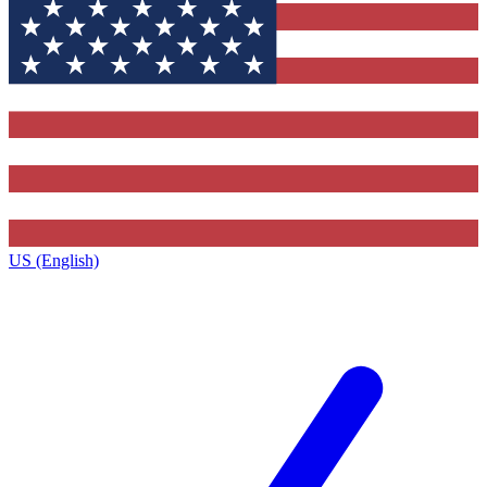
US (English)