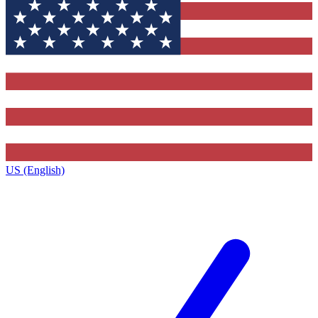
US (English)