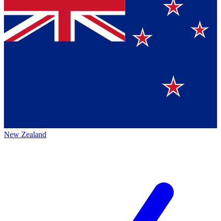
New Zealand