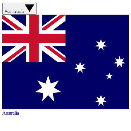
Australasia
Australia