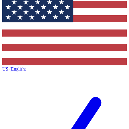
US (English)