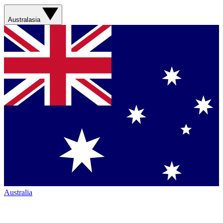
Australasia
Australia