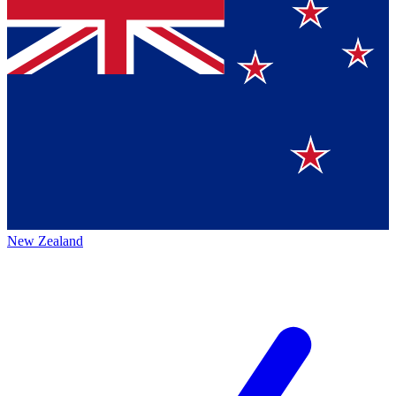
New Zealand