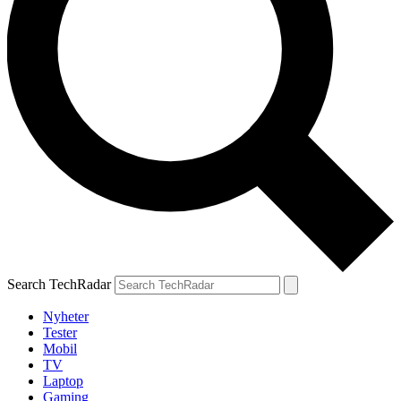
Search TechRadar
Nyheter
Tester
Mobil
TV
Laptop
Gaming