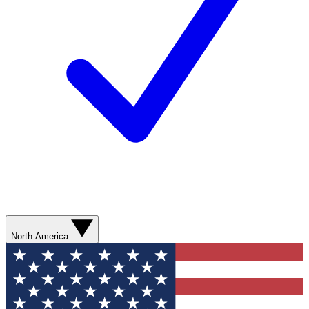
North America