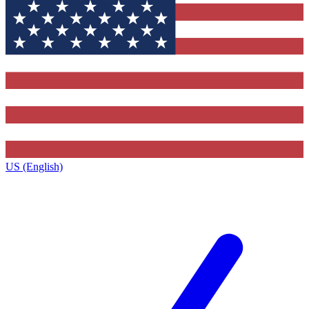
US (English)