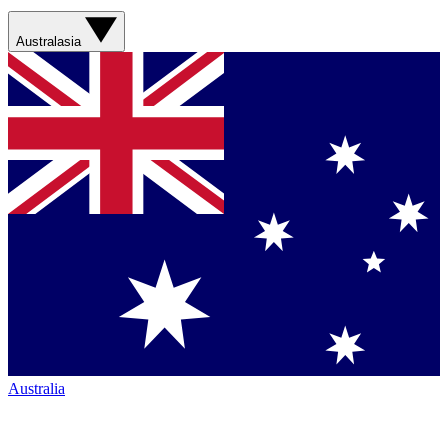
Australasia
Australia