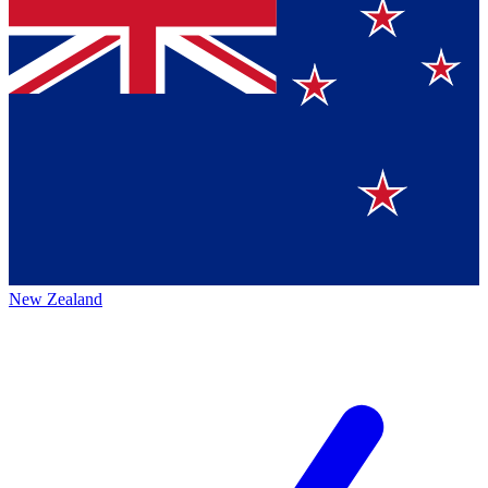
New Zealand