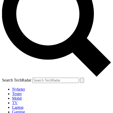
Search TechRadar
Nyheter
Tester
Mobil
TV
Laptop
Gaming