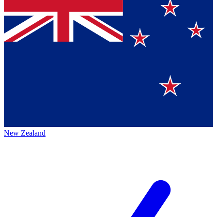
New Zealand