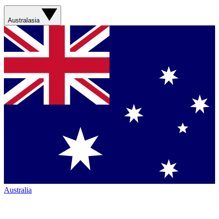
Australasia
Australia