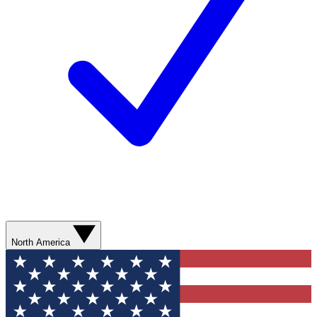
North America