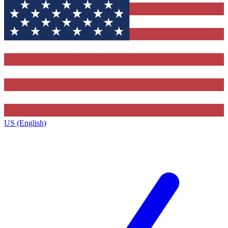
US (English)