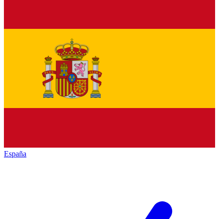
España