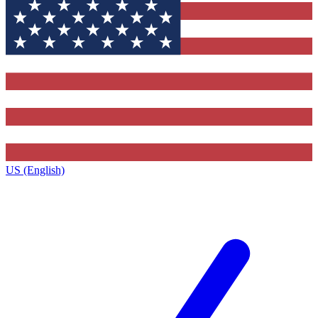
US (English)