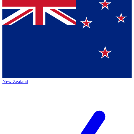
New Zealand