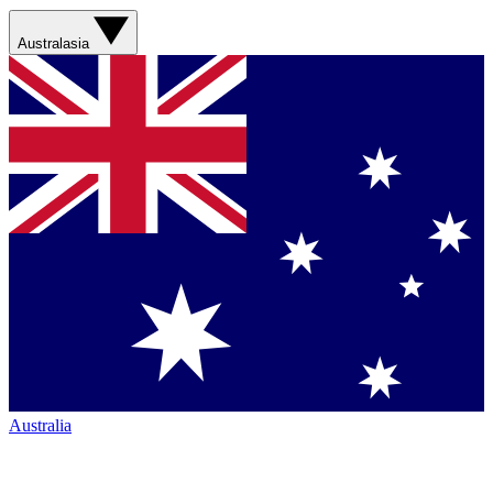
Australasia
Australia