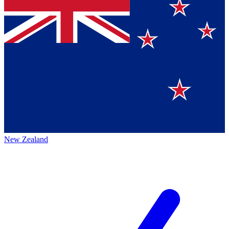
New Zealand