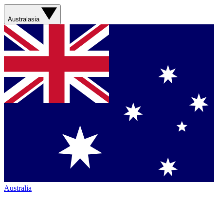
Australasia
Australia