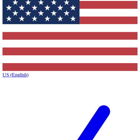
US (English)