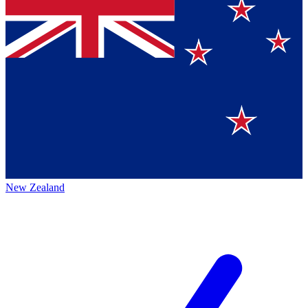
New Zealand