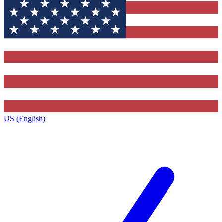
US (English)