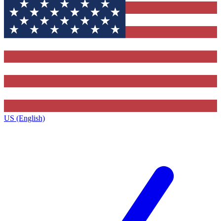
US (English)