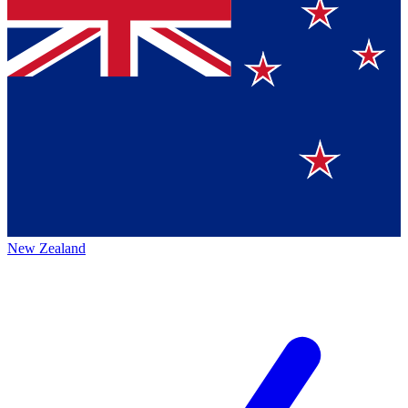
New Zealand