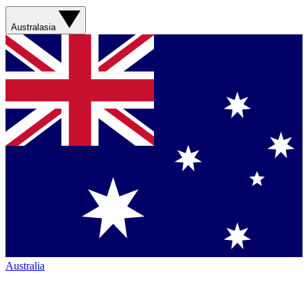
Australasia
Australia