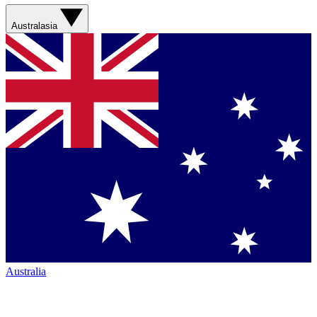
Australasia
Australia