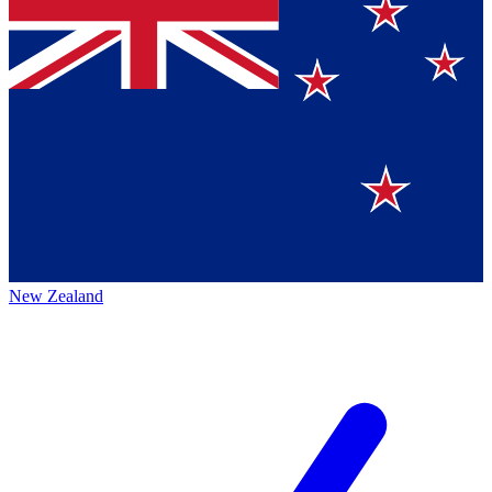
New Zealand