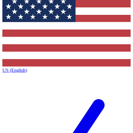
US (English)