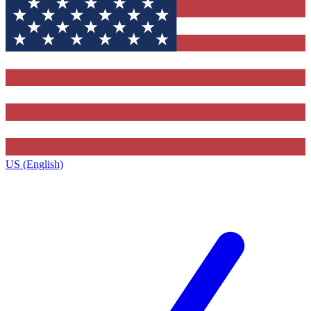
US (English)