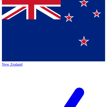
New Zealand