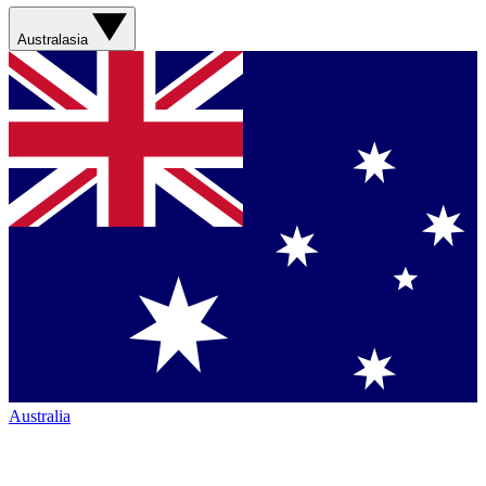
Australasia
Australia