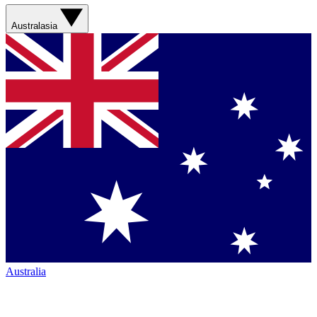
Australasia
Australia