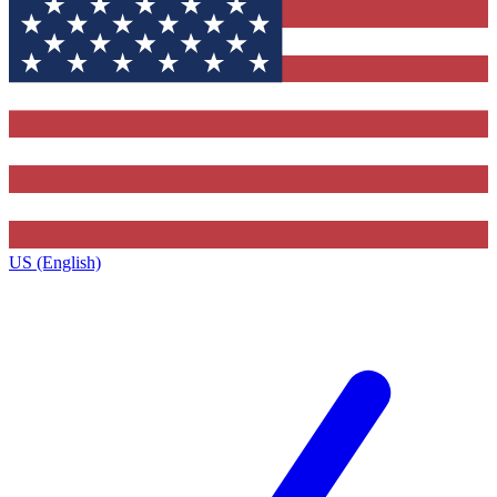
US (English)