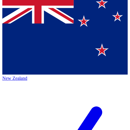
New Zealand