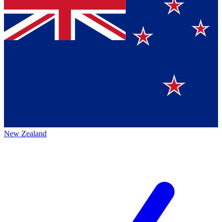
New Zealand