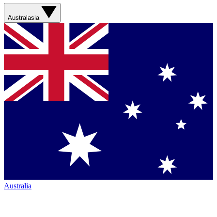
Australasia
Australia