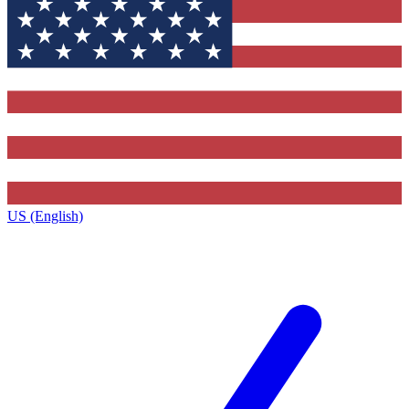
US (English)