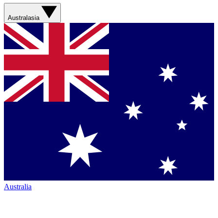
Australasia
Australia