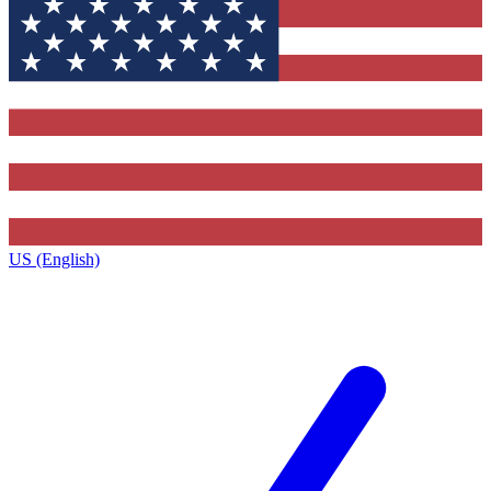
US (English)