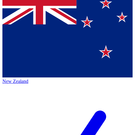
New Zealand