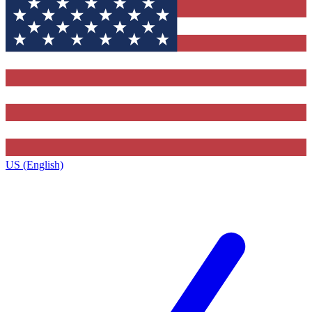
US (English)