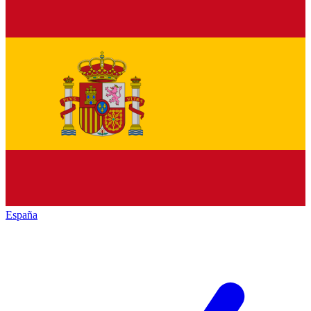
España