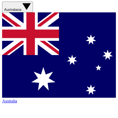
Australasia
Australia