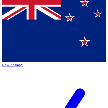
New Zealand