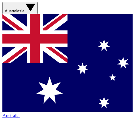
Australasia
Australia