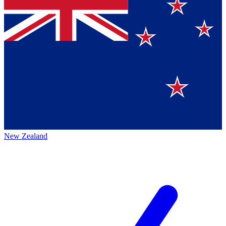
New Zealand