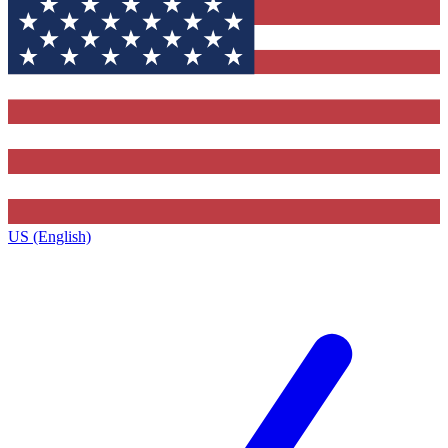
US (English)