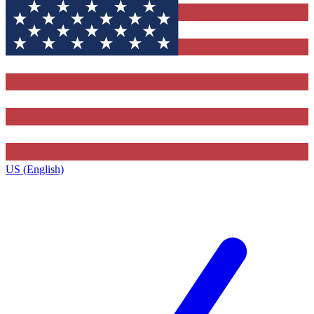
US (English)