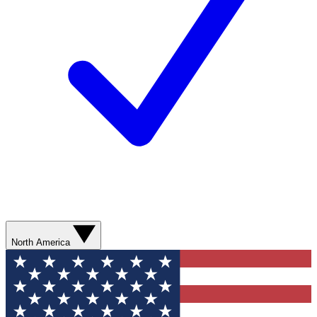
North America