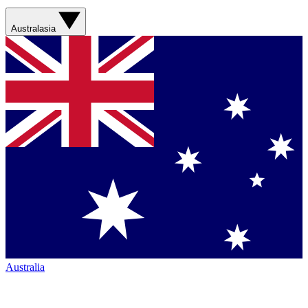
Australasia
Australia