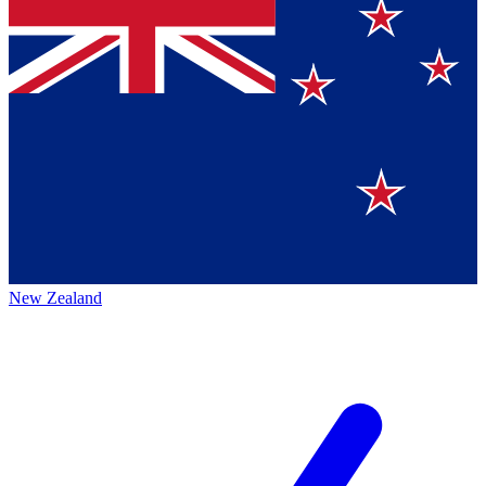
New Zealand