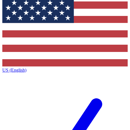
US (English)