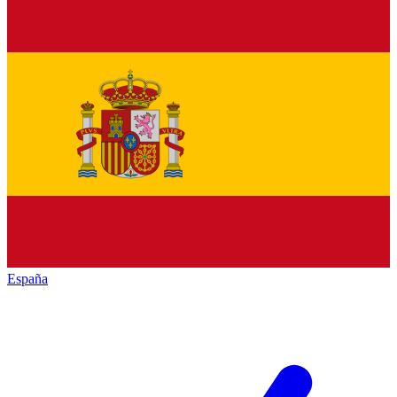
España