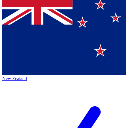
New Zealand