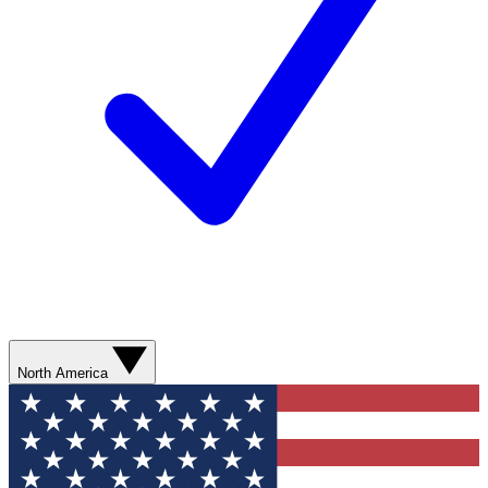
North America