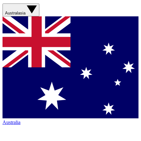
Australasia
Australia