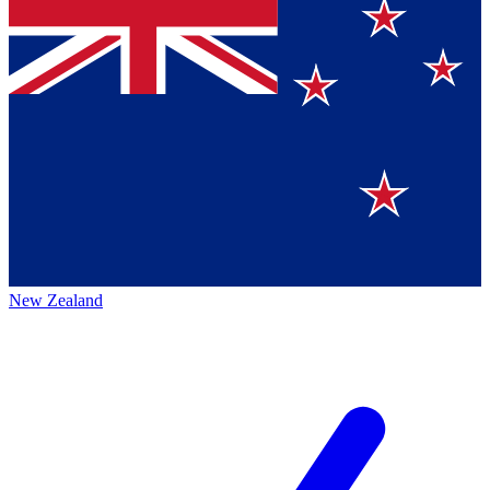
New Zealand