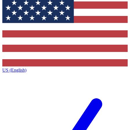
US (English)