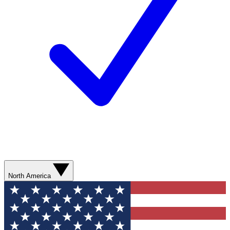
North America