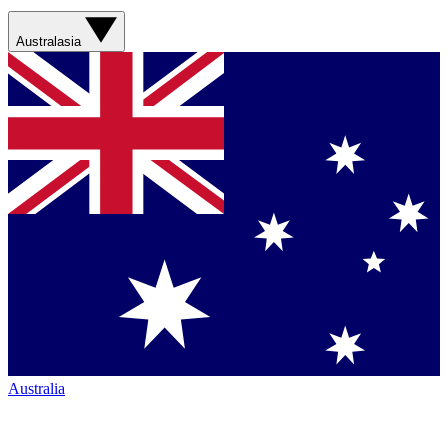
Australasia
Australia