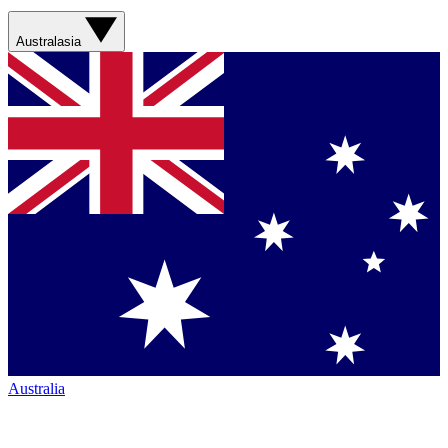
Australasia
Australia