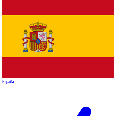
España