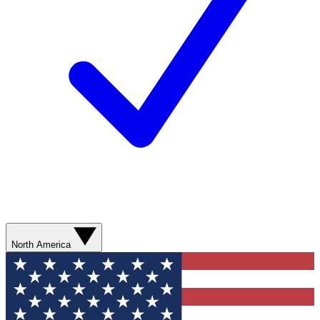
North America