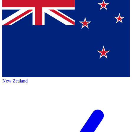
New Zealand