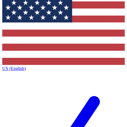
US (English)