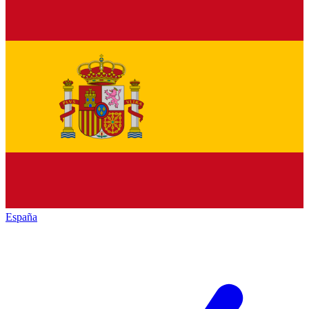
España