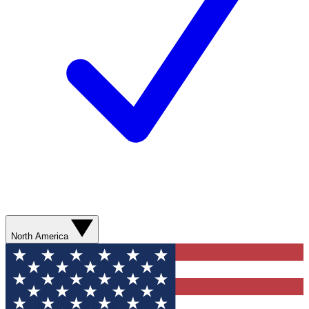
North America