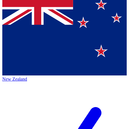
New Zealand