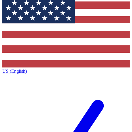
US (English)