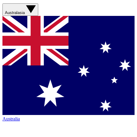
Australasia
Australia