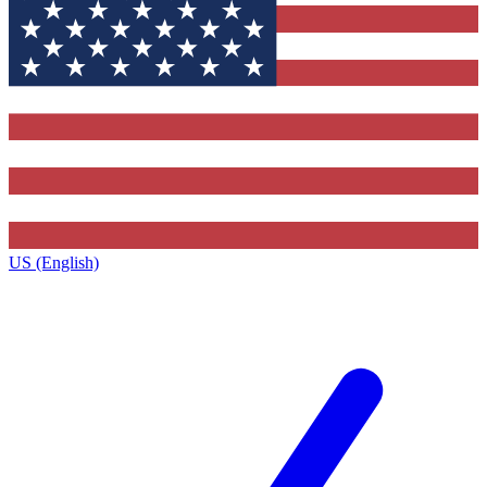
US (English)