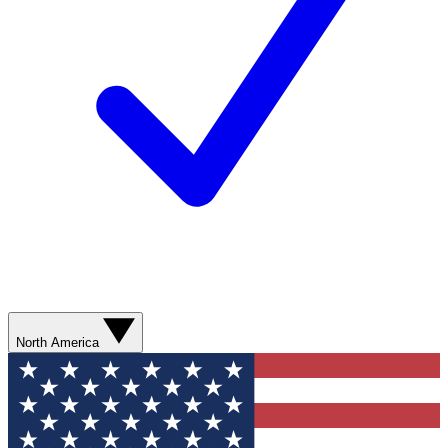
North America