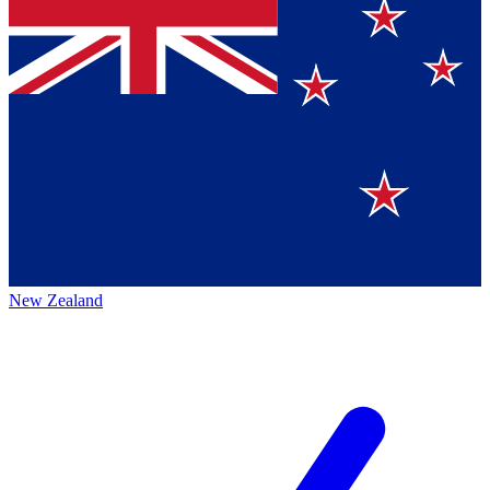
New Zealand