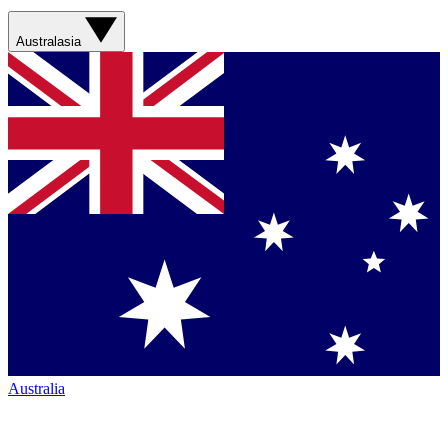
Australasia
Australia