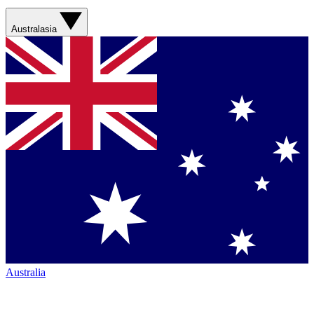
Australasia
Australia