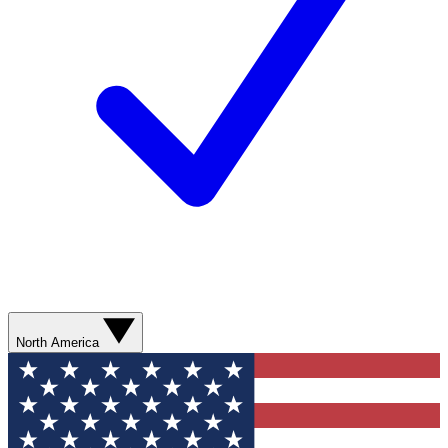
North America