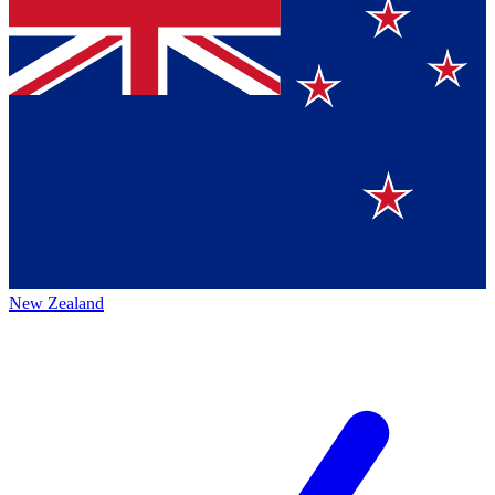
New Zealand