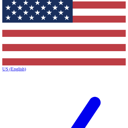
US (English)