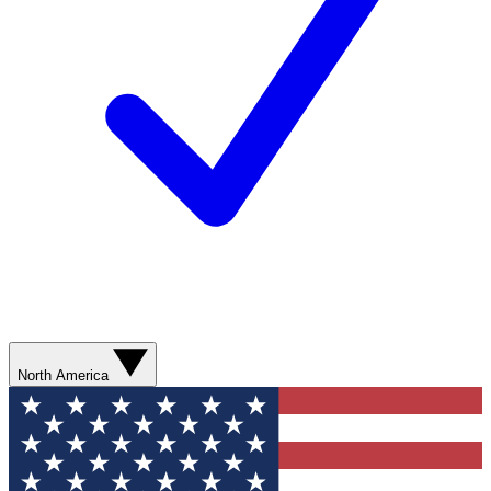
North America