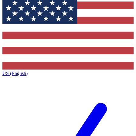
US (English)