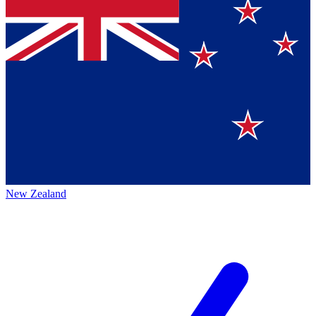
New Zealand