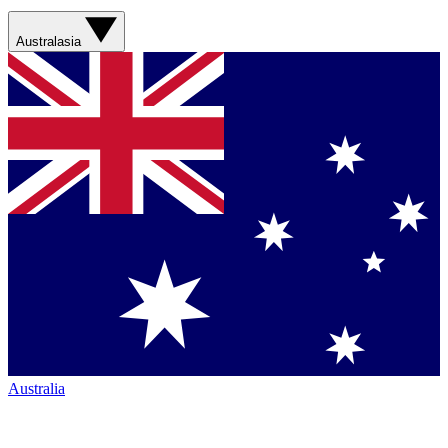
Australasia
Australia