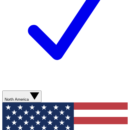
North America