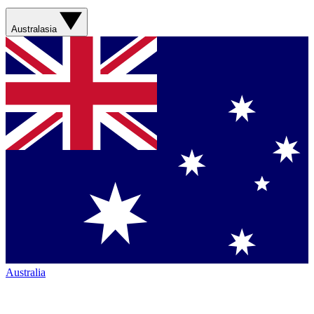
Australasia
Australia