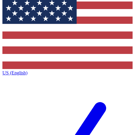
US (English)