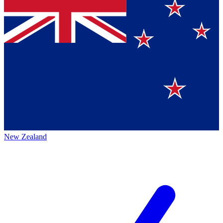
New Zealand