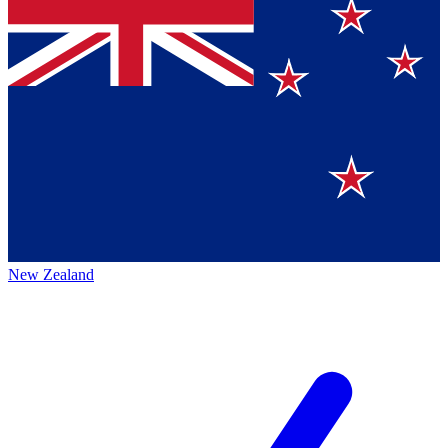
New Zealand