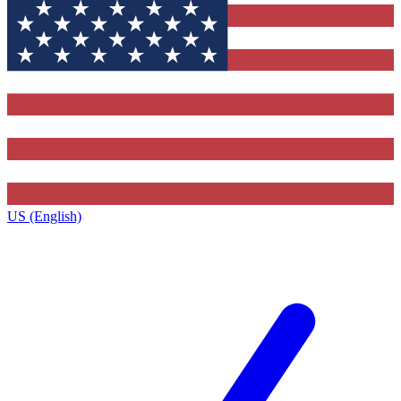
US (English)