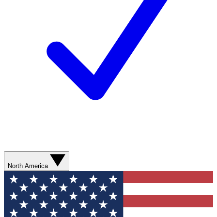
North America