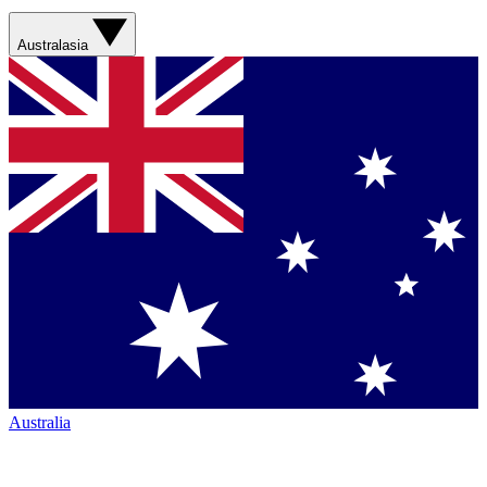
Australasia
Australia