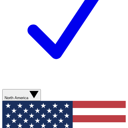
North America