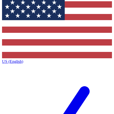
US (English)