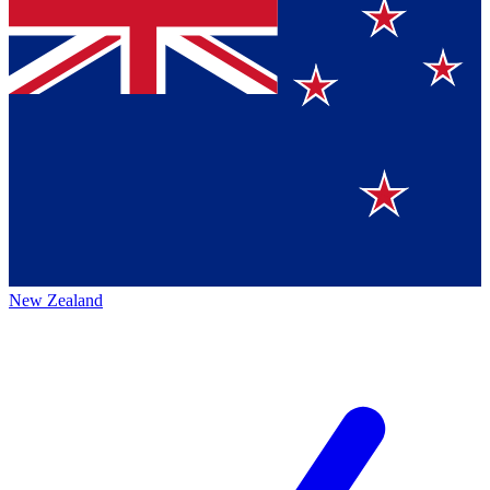
New Zealand