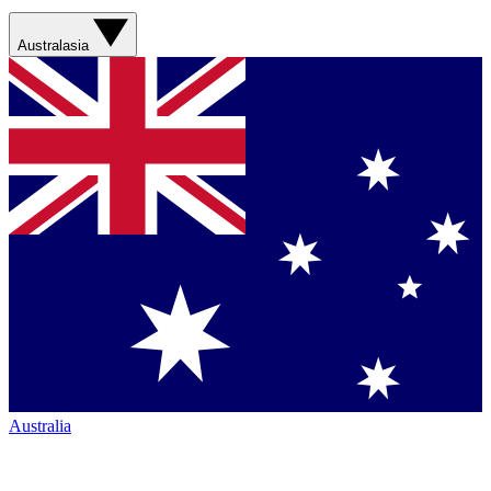
Australasia
Australia