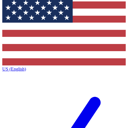
US (English)