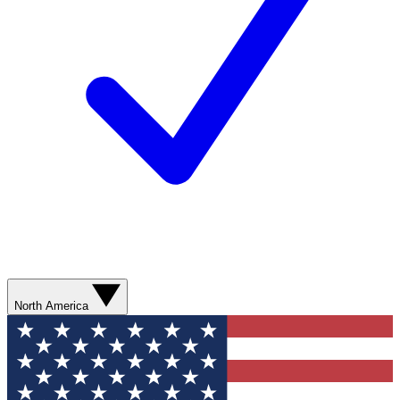
North America