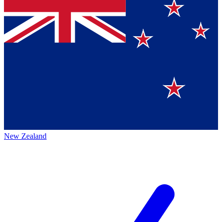
New Zealand