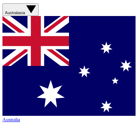
Australasia
Australia