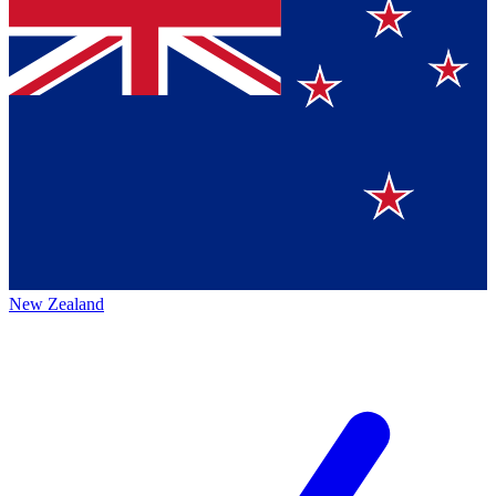
New Zealand