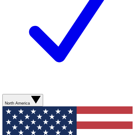
North America