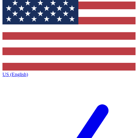
US (English)