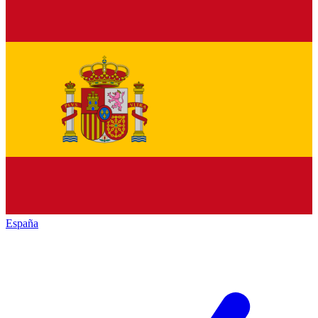
España