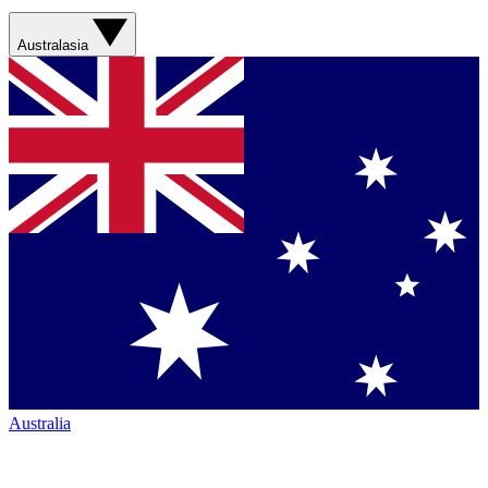
Australasia
Australia