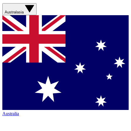
Australasia
Australia