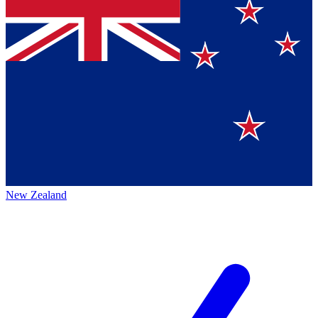
New Zealand