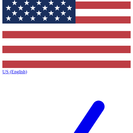
US (English)