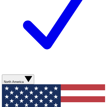
North America