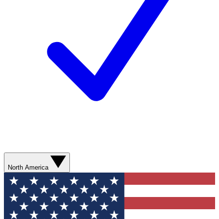
North America