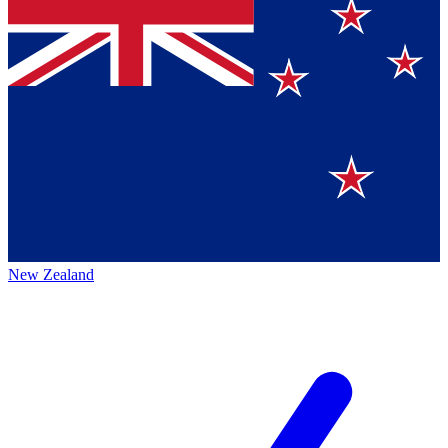
New Zealand