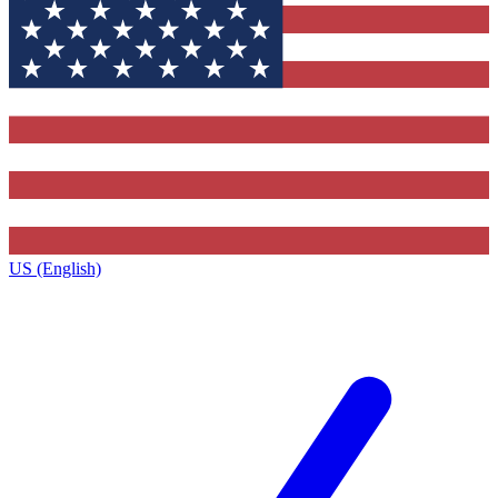
US (English)