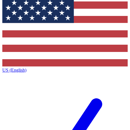
US (English)