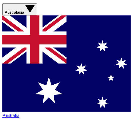
Australasia
Australia