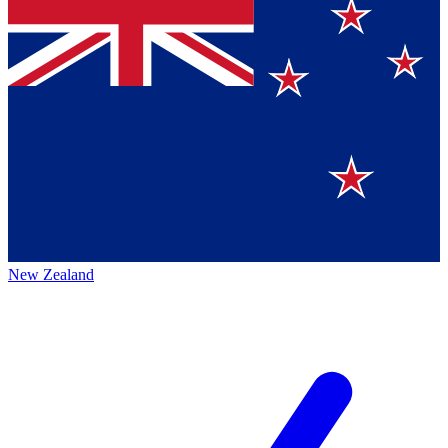
New Zealand