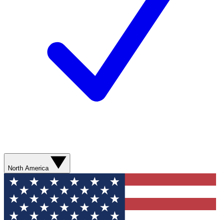
North America